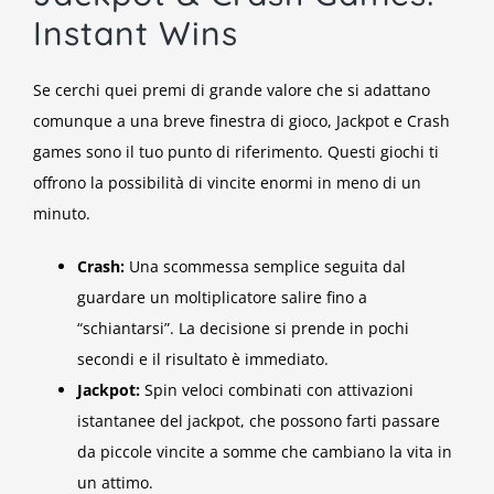
Instant Wins
Se cerchi quei premi di grande valore che si adattano
comunque a una breve finestra di gioco, Jackpot e Crash
games sono il tuo punto di riferimento. Questi giochi ti
offrono la possibilità di vincite enormi in meno di un
minuto.
Crash:
Una scommessa semplice seguita dal
guardare un moltiplicatore salire fino a
“schiantarsi”. La decisione si prende in pochi
secondi e il risultato è immediato.
Jackpot:
Spin veloci combinati con attivazioni
istantanee del jackpot, che possono farti passare
da piccole vincite a somme che cambiano la vita in
un attimo.