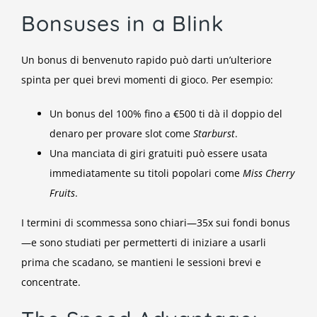
Bonsuses in a Blink
Un bonus di benvenuto rapido può darti un’ulteriore
spinta per quei brevi momenti di gioco. Per esempio:
Un bonus del 100% fino a €500 ti dà il doppio del
denaro per provare slot come
Starburst
.
Una manciata di giri gratuiti può essere usata
immediatamente su titoli popolari come
Miss Cherry
Fruits
.
I termini di scommessa sono chiari—35x sui fondi bonus
—e sono studiati per permetterti di iniziare a usarli
prima che scadano, se mantieni le sessioni brevi e
concentrate.