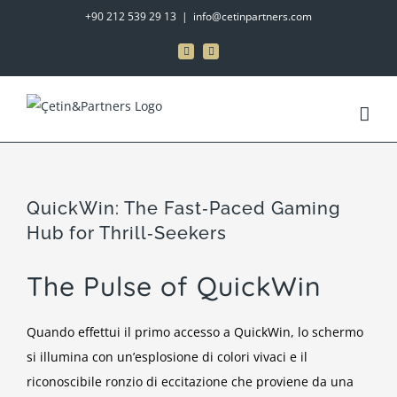
Skip
+90 212 539 29 13
|
info@cetinpartners.com
to
LinkedIn
Instagram
content
QuickWin: The Fast‑Paced Gaming
Hub for Thrill‑Seekers
The Pulse of QuickWin
Quando effettui il primo accesso a QuickWin, lo schermo
si illumina con un’esplosione di colori vivaci e il
riconoscibile ronzio di eccitazione che proviene da una