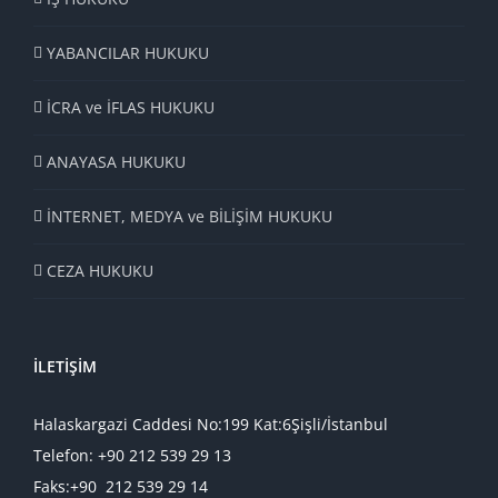
YABANCILAR HUKUKU
İCRA ve İFLAS HUKUKU
ANAYASA HUKUKU
İNTERNET, MEDYA ve BİLİŞİM HUKUKU
CEZA HUKUKU
İLETIŞIM
Halaskargazi Caddesi No:199 Kat:6Şişli/İstanbul
Telefon: +90 212 539 29 13
Faks:+90 212 539 29 14