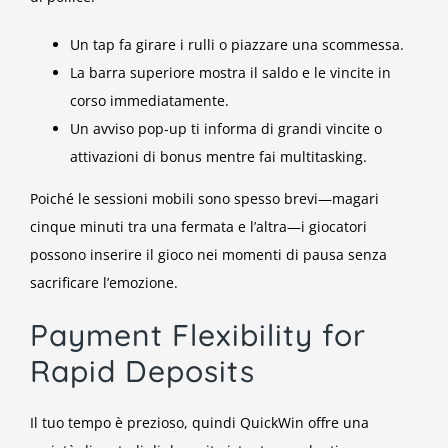
Un tap fa girare i rulli o piazzare una scommessa.
La barra superiore mostra il saldo e le vincite in
corso immediatamente.
Un avviso pop-up ti informa di grandi vincite o
attivazioni di bonus mentre fai multitasking.
Poiché le sessioni mobili sono spesso brevi—magari
cinque minuti tra una fermata e l’altra—i giocatori
possono inserire il gioco nei momenti di pausa senza
sacrificare l’emozione.
Payment Flexibility for
Rapid Deposits
Il tuo tempo è prezioso, quindi QuickWin offre una