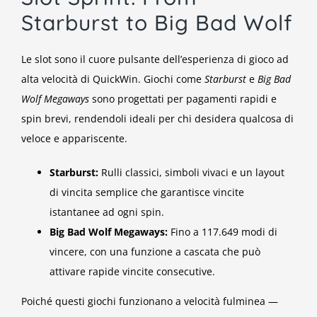
Starburst to Big Bad Wolf
Le slot sono il cuore pulsante dell’esperienza di gioco ad
alta velocità di QuickWin. Giochi come
Starburst
e
Big Bad
Wolf Megaways
sono progettati per pagamenti rapidi e
spin brevi, rendendoli ideali per chi desidera qualcosa di
veloce e appariscente.
Starburst:
Rulli classici, simboli vivaci e un layout
di vincita semplice che garantisce vincite
istantanee ad ogni spin.
Big Bad Wolf Megaways:
Fino a 117.649 modi di
vincere, con una funzione a cascata che può
attivare rapide vincite consecutive.
Poiché questi giochi funzionano a velocità fulminea —