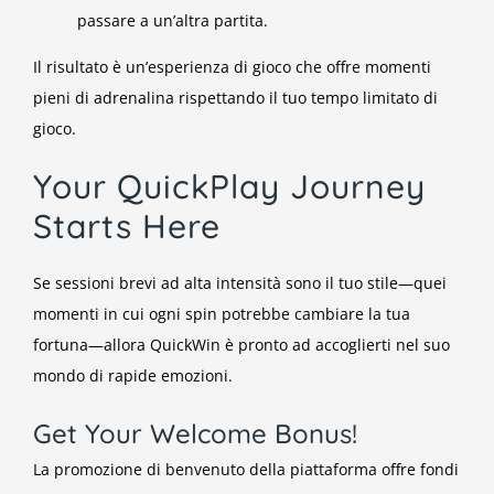
passare a un’altra partita.
Il risultato è un’esperienza di gioco che offre momenti
pieni di adrenalina rispettando il tuo tempo limitato di
gioco.
Your QuickPlay Journey
Starts Here
Se sessioni brevi ad alta intensità sono il tuo stile—quei
momenti in cui ogni spin potrebbe cambiare la tua
fortuna—allora QuickWin è pronto ad accoglierti nel suo
mondo di rapide emozioni.
Get Your Welcome Bonus!
La promozione di benvenuto della piattaforma offre fondi