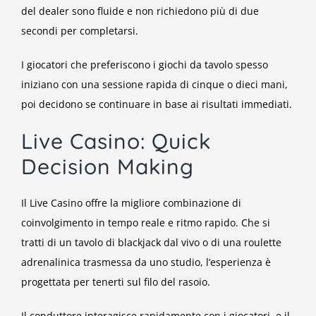
del dealer sono fluide e non richiedono più di due
secondi per completarsi.
I giocatori che preferiscono i giochi da tavolo spesso
iniziano con una sessione rapida di cinque o dieci mani,
poi decidono se continuare in base ai risultati immediati.
Live Casino: Quick
Decision Making
Il Live Casino offre la migliore combinazione di
coinvolgimento in tempo reale e ritmo rapido. Che si
tratti di un tavolo di blackjack dal vivo o di una roulette
adrenalinica trasmessa da uno studio, l’esperienza è
progettata per tenerti sul filo del rasoio.
Il conduttore interagisce rapidamente con i giocatori, e il