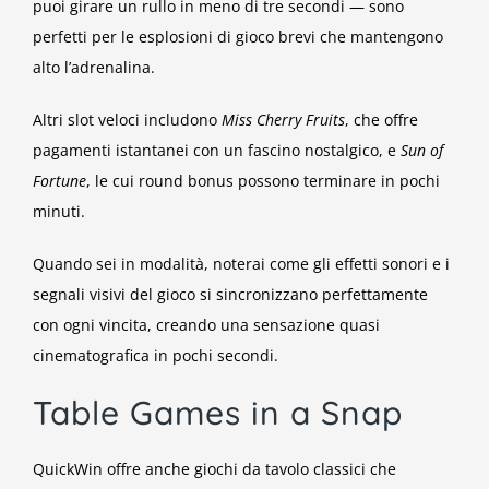
puoi girare un rullo in meno di tre secondi — sono
perfetti per le esplosioni di gioco brevi che mantengono
alto l’adrenalina.
Altri slot veloci includono
Miss Cherry Fruits
, che offre
pagamenti istantanei con un fascino nostalgico, e
Sun of
Fortune
, le cui round bonus possono terminare in pochi
minuti.
Quando sei in modalità, noterai come gli effetti sonori e i
segnali visivi del gioco si sincronizzano perfettamente
con ogni vincita, creando una sensazione quasi
cinematografica in pochi secondi.
Table Games in a Snap
QuickWin offre anche giochi da tavolo classici che