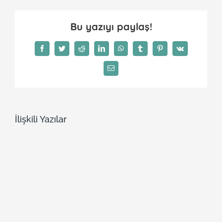
Bu yazıyı paylaş!
Facebook
Twitter
Reddit
LinkedIn
WhatsApp
Tumblr
Pinterest
Vk
E-
posta
İlişkili Yazılar