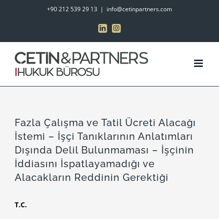
Skip
+90 212 539 29 13
|
info@cetinpartners.com
to
LinkedIn
Instagram
content
Fazla Çalışma ve Tatil Ücreti Alacağı
İstemi – İşçi Tanıklarının Anlatımları
Dışında Delil Bulunmaması – İşçinin
İddiasını İspatlayamadığı ve
Alacakların Reddinin Gerektiği
T.C.