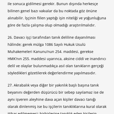
ile sonuca gidilmesi gerekir. Bunun dışında herkesçe
bilinen genel bazı vakıalar da bu noktada göz önüne
alınabilir. İşçinin fiilen yaptığı işin niteliği ve yoğunluğuna
göre de fazla çalışma olup olmadığı araştırılmalıdır.
26. Davacı işçi tarafından tanık deliline dayanılması
hâlinde; gerek mülga 1086 Sayılı Hukuk Usulü
Muhakemeleri Kanunu’nun 254. maddesi, gerekse
HMK’nın 255. maddesi uyarınca, aksine ciddi ve inandırıcı
delil ve olaylar bulunmadıkça asıl olan tanıkların gerçeği
söyledikleri gözetilerek değerlendirme yapılmasıdır.
27. Akrabalık veya diğer bir yakınlık başlı başına tanık
beyanını değerden düşürücü bir sebep sayılamaz ise de
aynı işveren aleyhine dava açan kişiler davacı tanığı
olarak dinlenmiş ise bu işçilerin tanıklıklarına kural olarak
itibar edilmemesi; birbirlerine tanıklık eden kişilerin