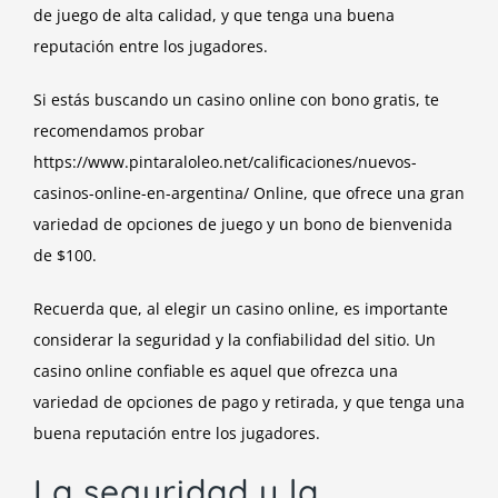
de juego de alta calidad, y que tenga una buena
reputación entre los jugadores.
Si estás buscando un casino online con bono gratis, te
recomendamos probar
https://www.pintaraloleo.net/calificaciones/nuevos-
casinos-online-en-argentina/ Online, que ofrece una gran
variedad de opciones de juego y un bono de bienvenida
de $100.
Recuerda que, al elegir un casino online, es importante
considerar la seguridad y la confiabilidad del sitio. Un
casino online confiable es aquel que ofrezca una
variedad de opciones de pago y retirada, y que tenga una
buena reputación entre los jugadores.
La seguridad y la