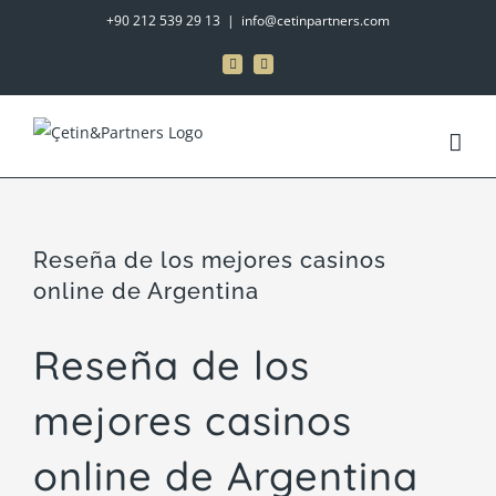
Skip
+90 212 539 29 13
|
info@cetinpartners.com
to
LinkedIn
Instagram
content
Reseña de los mejores casinos
online de Argentina
Reseña de los
mejores casinos
online de Argentina