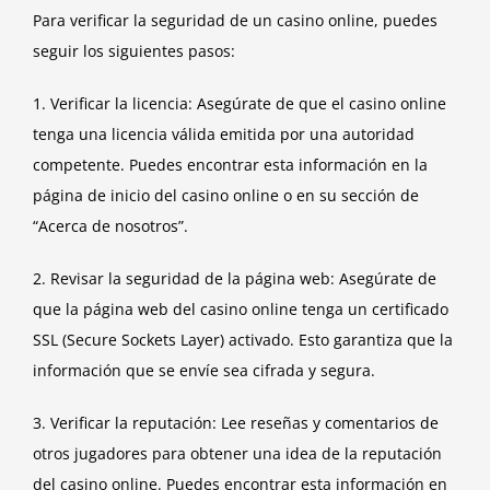
Para verificar la seguridad de un casino online, puedes
seguir los siguientes pasos:
1. Verificar la licencia: Asegúrate de que el casino online
tenga una licencia válida emitida por una autoridad
competente. Puedes encontrar esta información en la
página de inicio del casino online o en su sección de
“Acerca de nosotros”.
2. Revisar la seguridad de la página web: Asegúrate de
que la página web del casino online tenga un certificado
SSL (Secure Sockets Layer) activado. Esto garantiza que la
información que se envíe sea cifrada y segura.
3. Verificar la reputación: Lee reseñas y comentarios de
otros jugadores para obtener una idea de la reputación
del casino online. Puedes encontrar esta información en