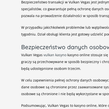
Bezpieczeństwo transakcji w Vulkan Vegas jest jedny
specjalistów, co gwarantuje pełną ochronę danych os
pozwala na prowadzenie działalności w sposób transpa
W przypadku jakichkolwiek problemów lub wątpliwości,
tygodniu. Dział obsługi klienta jest gotowy udzielić
Bezpieczeństwo danych osobo
Vulkan Vegas
vulkan kasyno
kasyno online stosuje si
graczy są przechowywane w sposób bezpieczny i chro
będą udostępnione osobom trzecim.
W celu zapewnienia pełnej ochrony danych osobowych
dane osobowe są chronione przez zaawansowane syst
osobowe są chronione i nie będą wykorzystane w sp
Podsumowując, Vulkan Vegas to kasyno online, które 