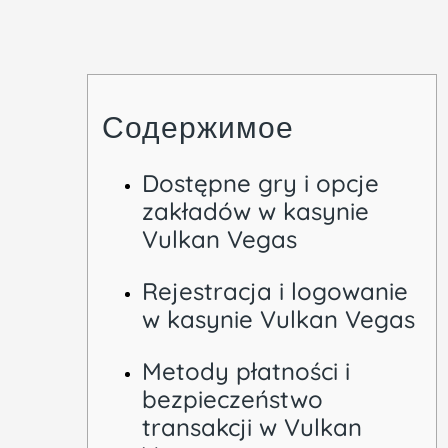
Содержимое
Dostępne gry i opcje
zakładów w kasynie
Vulkan Vegas
Rejestracja i logowanie
w kasynie Vulkan Vegas
Metody płatności i
bezpieczeństwo
transakcji w Vulkan