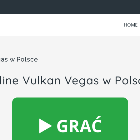
HOME
gas w Polsce
line Vulkan Vegas w Pols
▶️ GRAĆ