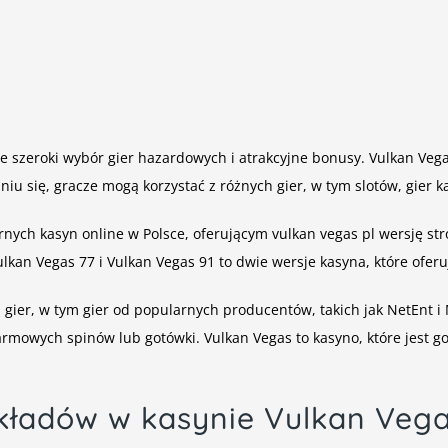
je szeroki wybór gier hazardowych i atrakcyjne bonusy. Vulkan Veg
u się, gracze mogą korzystać z różnych gier, w tym slotów, gier ka
rnych kasyn online w Polsce, oferującym vulkan vegas pl wersję st
kan Vegas 77 i Vulkan Vegas 91 to dwie wersje kasyna, które oferu
ji gier, w tym gier od popularnych producentów, takich jak NetEnt 
darmowych spinów lub gotówki. Vulkan Vegas to kasyno, które jest
akładów w kasynie Vulkan Veg