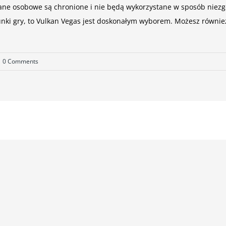
ane osobowe są chronione i nie będą wykorzystane w sposób niezgo
arunki gry, to Vulkan Vegas jest doskonałym wyborem. Możesz równie
0 Comments