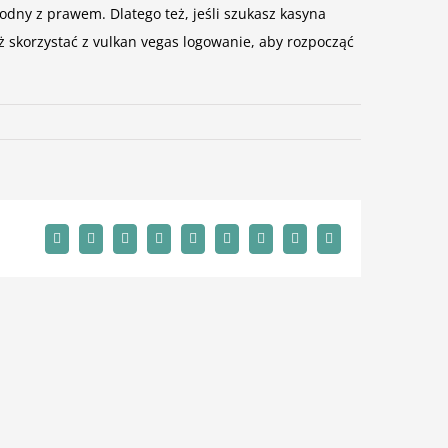
dny z prawem. Dlatego też, jeśli szukasz kasyna
ż skorzystać z vulkan vegas logowanie, aby rozpocząć
Facebook
Twitter
Reddit
LinkedIn
WhatsApp
Tumblr
Pinterest
Vk
Email