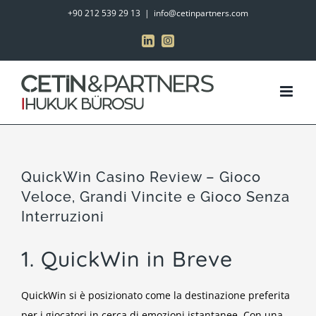
Skip
+90 212 539 29 13
|
info@cetinpartners.com
to
LinkedIn
Instagram
content
QuickWin Casino Review – Gioco
Veloce, Grandi Vincite e Gioco Senza
Interruzioni
1. QuickWin in Breve
QuickWin si è posizionato come la destinazione preferita
per i giocatori in cerca di emozioni istantanee. Con una