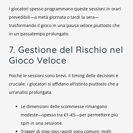
I giocatori spesso programmano queste sessioni in orari
prevedibili—a metà giornata o tardi la sera—
trasformando il gioco in una pausa veloce piuttosto che
in un passatempo prolungato.
7. Gestione del Rischio nel
Gioco Veloce
Poiché le sessioni sono brevi, il timing delle decisioni è
cruciale; i giocatori si affidano all’istinto piuttosto che a
un’analisi prolungata.
Le dimensioni delle scommesse rimangono
modeste—spesso tra €1–€5—per permettere più
spin in una sessione.
Trigger di stop-loss rapidi sono comuni; molti