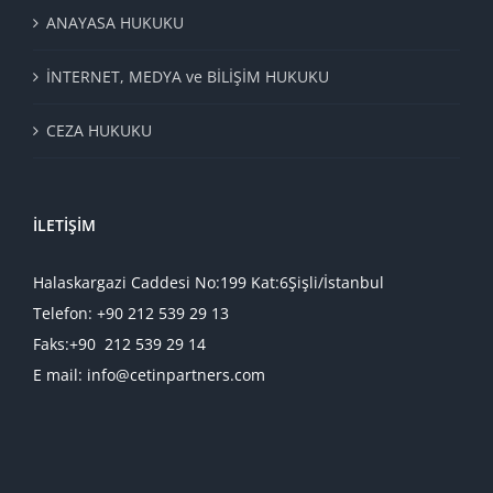
ANAYASA HUKUKU
İNTERNET, MEDYA ve BİLİŞİM HUKUKU
CEZA HUKUKU
İLETIŞIM
Halaskargazi Caddesi No:199 Kat:6Şişli/İstanbul
Telefon: +90 212 539 29 13
Faks:+90 212 539 29 14
E mail: info@cetinpartners.com