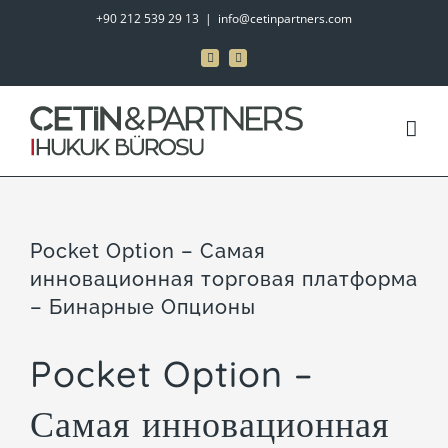
Skip
+90 212 539 29 13
|
info@cetinpartners.com
to
LinkedIn
Instagram
content
Pocket Option – Самая
инновационная торговая платформа
– Бинарные Опционы
Pocket Option –
Самая инновационная