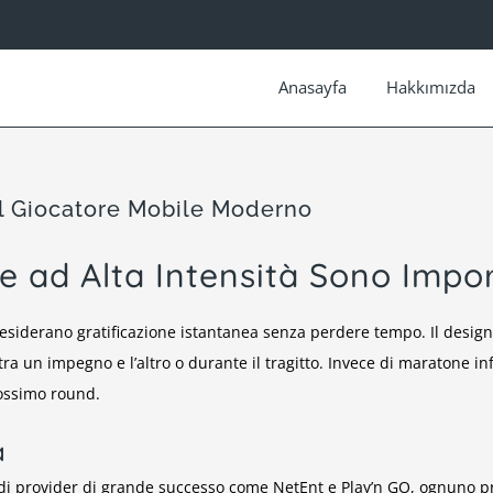
Anasayfa
Hakkımızda
 il Giocatore Mobile Moderno
 e ad Alta Intensità Sono Impo
desiderano gratificazione istantanea senza perdere tempo. Il design
ra un impegno e l’altro o durante il tragitto. Invece di maratone infi
rossimo round.
a
ot di provider di grande successo come NetEnt e Play’n GO, ognuno prog