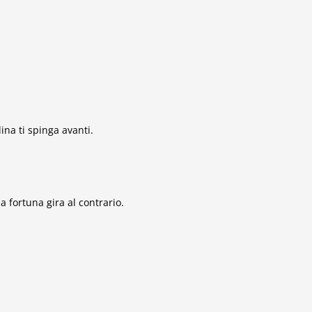
na ti spinga avanti.
 fortuna gira al contrario.