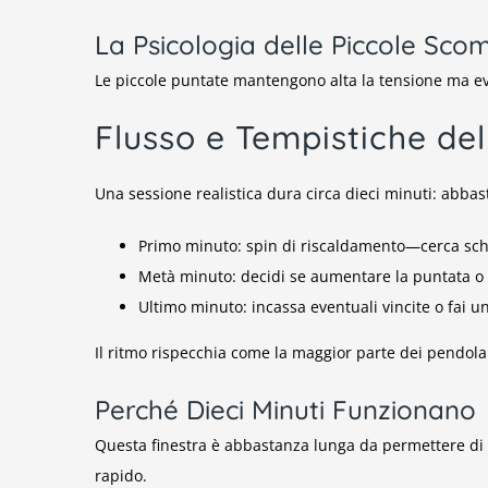
La Psicologia delle Piccole Sc
Le piccole puntate mantengono alta la tensione ma evit
Flusso e Tempistiche del
Una sessione realistica dura circa dieci minuti: abbas
Primo minuto: spin di riscaldamento—cerca sc
Metà minuto: decidi se aumentare la puntata o c
Ultimo minuto: incassa eventuali vincite o fai u
Il ritmo rispecchia come la maggior parte dei pendolari
Perché Dieci Minuti Funzionano
Questa finestra è abbastanza lunga da permettere di 
rapido.