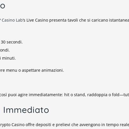
to
?
Casino Lab
’s Live Casino presenta tavoli che si caricano istanta
 30 secondi.
condi.
i minuti.
rere menu o aspettare animazioni.
s, così puoi agire immediatamente: hit o stand, raddoppia o fold—tut
o Immediato
 Crypto Casino offre depositi e prelievi che avvengono in tempo real