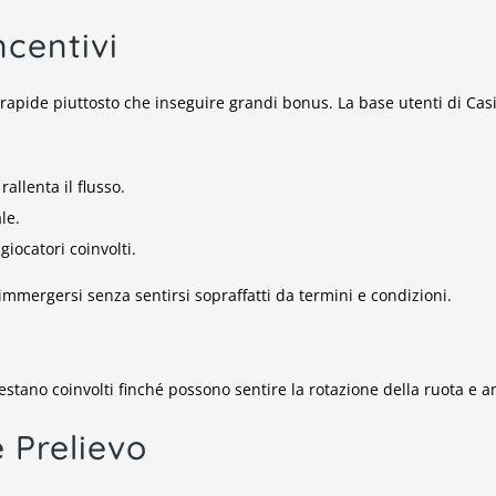
centivi
ie rapide piuttosto che inseguire grandi bonus. La base utenti di C
llenta il flusso.
le.
iocatori coinvolti.
immergersi senza sentirsi sopraffatti da termini e condizioni.
restano coinvolti finché possono sentire la rotazione della ruota e an
 Prelievo