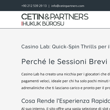
Skip
+90 212 539 29 13
|
info@cetinpartners.com
to
content
Casino Lab: Quick‑Spin Thrills per
Perché le Sessioni Brevi
Casino Lab ha creato una nicchia per i giocatori che 
pagamenti veloci, ideale per chi ha solo pochi minuti t
adrenaliniche che ti lasciano carico e pronto per il p
Cosa Rende l’Esperienza Rapid
Al suo interno, il sito offre una vasta selezione di sl