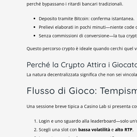
perché bypassano i ritardi bancari tradizionali.
Deposito tramite Bitcoin: conferma istantanea.
Prelievi elaborati in pochi minuti—niente code 
Senza commissioni di conversione—la tua crypto
Questo percorso crypto è ideale quando cerchi quel van
Perché la Crypto Attira i Giocato
La natura decentralizzata significa che non sei vincol
Flusso di Gioco: Tempism
Una sessione breve tipica a Casino Lab si presenta cos
Login e uno sguardo alla leaderboard—solo un’o
Scegli una slot con
bassa volatilità
e
alto RTP
.