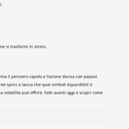
i:
ne si trasformi in stress.
mia il pensiero rapido e l’azione decisa con payout
ee spins e lascia che quei simboli espandibili ti
a volatilità può offrire. Fatti avanti oggi e scopri come