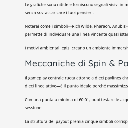
Le grafiche sono nitide e forniscono segnali visivi imm
senza sovraccaricare i tuoi pensieri.
Noterai come i simboli—Rich Wilde, Pharaoh, Anubis—so
permette di individuare una linea vincente quasi ista
I motivi ambientali egizi creano un ambiente immersi
Meccaniche di Spin & Pay
Il gameplay centrale ruota attorno a dieci paylines che
dieci linee attive—è il punto ideale perché massimizz
Con una puntata minima di €0.01, puoi testare le ac
sessione.
La struttura dei payout premia cinque simboli corris