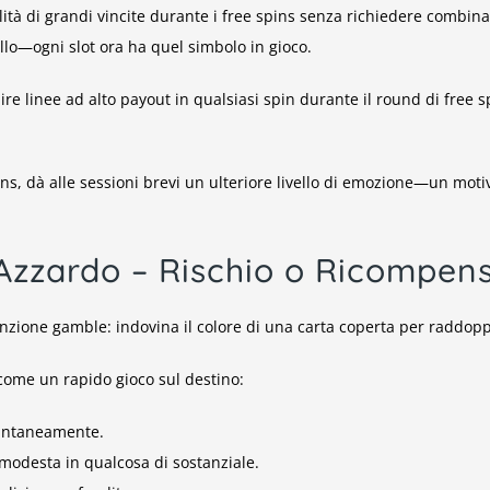
ilità di grandi vincite durante i free spins senza richiedere combi
llo—ogni slot ora ha quel simbolo in gioco.
ire linee ad alto payout in qualsiasi spin durante il round di free 
s, dà alle sessioni brevi un ulteriore livello di emozione—un motivo
’Azzardo – Rischio o Ricompen
 funzione gamble: indovina il colore di una carta coperta per raddopp
 come un rapido gioco sul destino:
stantaneamente.
 modesta in qualcosa di sostanziale.