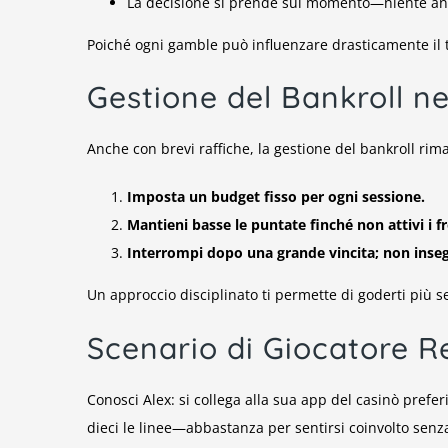
La decisione si prende sul momento—niente ana
Poiché ogni gamble può influenzare drasticamente il t
Gestione del Bankroll ne
Anche con brevi raffiche, la gestione del bankroll ri
Imposta un budget fisso per ogni sessione.
Mantieni basse le puntate finché non attivi i fr
Interrompi dopo una grande vincita; non insegu
Un approccio disciplinato ti permette di goderti più se
Scenario di Giocatore R
Conosci Alex: si collega alla sua app del casinò preferi
dieci le linee—abbastanza per sentirsi coinvolto senza