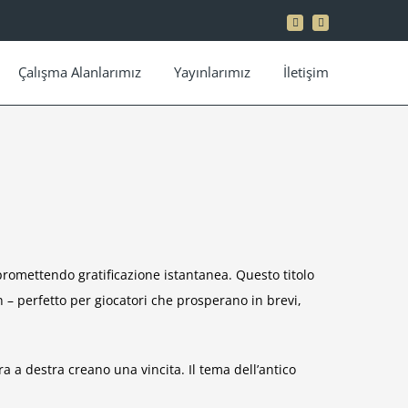
LinkedIn
Instagram
Çalışma Alanlarımız
Yayınlarımız
İletişim
promettendo gratificazione istantanea. Questo titolo
n – perfetto per giocatori che prosperano in brevi,
a a destra creano una vincita. Il tema dell’antico