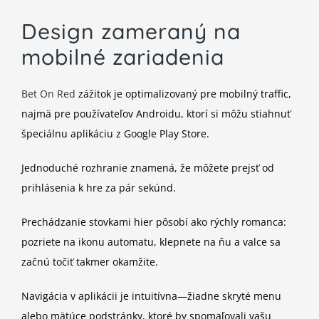
Design zameraný na
mobilné zariadenia
Bet On Red
zážitok je optimalizovaný pre mobilný traffic,
najmä pre používateľov Androidu, ktorí si môžu stiahnuť
špeciálnu aplikáciu z Google Play Store.
Jednoduché rozhranie znamená, že môžete prejsť od
prihlásenia k hre za pár sekúnd.
Prechádzanie stovkami hier pôsobí ako rýchly romanca:
pozriete na ikonu automatu, klepnete na ňu a valce sa
začnú točiť takmer okamžite.
Navigácia v aplikácii je intuitívna—žiadne skryté menu
alebo mätúce podstránky, ktoré by spomaľovali vašu