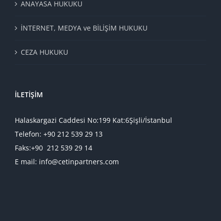
ANAYASA HUKUKU
İNTERNET, MEDYA ve BİLİŞİM HUKUKU
CEZA HUKUKU
İLETIŞIM
Halaskargazi Caddesi No:199 Kat:6Şişli/İstanbul
Telefon: +90 212 539 29 13
Faks:+90 212 539 29 14
E mail: info@cetinpartners.com