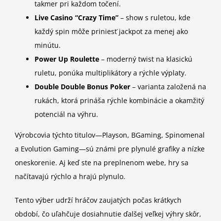
takmer pri každom točení.
Live Casino “Crazy Time”
– show s ruletou, kde
každý spin môže priniesť jackpot za menej ako
minútu.
Power Up Roulette
– moderný twist na klasickú
ruletu, ponúka multiplikátory a rýchle výplaty.
Double Double Bonus Poker
– varianta založená na
rukách, ktorá prináša rýchle kombinácie a okamžitý
potenciál na výhru.
Výrobcovia týchto titulov—Playson, BGaming, Spinomenal
a Evolution Gaming—sú známi pre plynulé grafiky a nízke
oneskorenie. Aj keď ste na preplnenom webe, hry sa
načítavajú rýchlo a hrajú plynulo.
Tento výber udrží hráčov zaujatých počas krátkych
období, čo uľahčuje dosiahnutie ďalšej veľkej výhry skôr,