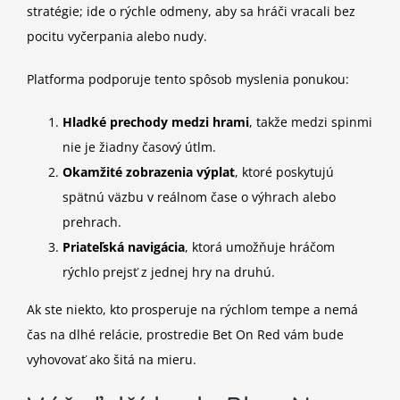
stratégie; ide o rýchle odmeny, aby sa hráči vracali bez
pocitu vyčerpania alebo nudy.
Platforma podporuje tento spôsob myslenia ponukou:
Hladké prechody medzi hrami
, takže medzi spinmi
nie je žiadny časový útlm.
Okamžité zobrazenia výplat
, ktoré poskytujú
spätnú väzbu v reálnom čase o výhrach alebo
prehrach.
Priateľská navigácia
, ktorá umožňuje hráčom
rýchlo prejsť z jednej hry na druhú.
Ak ste niekto, kto prosperuje na rýchlom tempe a nemá
čas na dlhé relácie, prostredie Bet On Red vám bude
vyhovovať ako šitá na mieru.