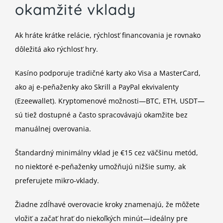
okamžité vklady
Ak hráte krátke relácie, rýchlosť financovania je rovnako
dôležitá ako rýchlosť hry.
Kasíno podporuje tradičné karty ako Visa a MasterCard,
ako aj e‑peňaženky ako Skrill a PayPal ekvivalenty
(Ezeewallet). Kryptomenové možnosti—BTC, ETH, USDT—
sú tiež dostupné a často spracovávajú okamžite bez
manuálnej overovania.
Štandardný minimálny vklad je €15 cez väčšinu metód,
no niektoré e‑peňaženky umožňujú nižšie sumy, ak
preferujete mikro‑vklady.
Žiadne zdĺhavé overovacie kroky znamenajú, že môžete
vložiť a začať hrať do niekoľkých minút—ideálny pre