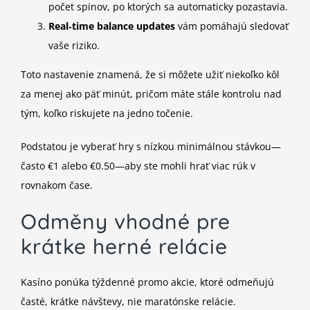
počet spinov, po ktorých sa automaticky pozastavia.
Real‑time balance updates
vám pomáhajú sledovať
vaše riziko.
Toto nastavenie znamená, že si môžete užiť niekoľko kôl
za menej ako päť minút, pričom máte stále kontrolu nad
tým, koľko riskujete na jedno točenie.
Podstatou je vyberať hry s nízkou minimálnou stávkou—
často €1 alebo €0.50—aby ste mohli hrať viac rúk v
rovnakom čase.
Odměny vhodné pre
krátke herné relácie
Kasíno ponúka týždenné promo akcie, ktoré odmeňujú
časté, krátke návštevy, nie maratónske relácie.